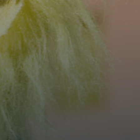
FERIENPLAN DER MUSIKSCHULE REGION THUN (PD
2026
Winterferien 22.12.2025
- 04.01.2026 52 + 1
Organisationswoche 26.01.2026
- 01.02.2026 5
Sportwoche 16.02.2026
- 22.02.2026 8
Frühjahrsferien 03.04.2026 -
19.04.2026 15 - 16
Sommerferien 06.07.2026 -
09.08.2026 28 - 32
Organisationswoche 10.08.2026 -
16.08.2026 33
Herbstferien 21.09.2026 -
11.10.2026 39 - 41