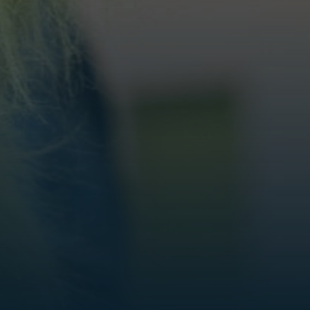
2027
Winterferien 24.12.2026 -
10.01.2027 53 + 1
Organisationswoche 25.01.2027 -
31.01.2027 5
Sportwoche 22.02.2027 -
28.02.2027 8
Frühjahrsferien 12.04.2027 -
25.04.2027 15 - 16
Sommerferien 05.07.2027 -
15.08.2027 28 - 32
Organisationswoche 16.08.2027 -
22.08.2027 33
Herbstferien 27.09.2027 -